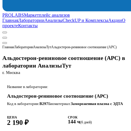
PROLABS
Маркетплейс анализов
Главная
Лаборатории
Анализы
CheckUP и Комплексы
Акции
О
проекте
Контакты
Главная
Лаборатории
АнализыТут
Альдостерон-рениновое соотношение (АРС)
Альдостерон-рениновое соотношение (АРС) в
лаборатории АнализыТут
г. Москва
Название в лаборатории:
Альдостерон-рениновое соотношение (АРС)
Код в лаборатории:
B297
Биоматериал:
Замороженная плазма с ЭДТА
ЦЕНА
СРОК
2 190 ₽
144 ч
(6 дней)