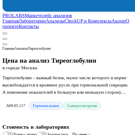
PROLABS
Маркетплейс анализов
Главная
Лаборатории
Анализы
CheckUP и Комплексы
Акции
О
проекте
Контакты
Главная
Анализы
Тиреоглобулин
Цена на анализ Тиреоглобулин
в городе Москва
Тиреоглобулин – важный белок, малое число которого в норме
высвобождается в кровяное русло при гормональной секреции.
А изменение показателей в большую или меньшую сторону
говорит о нарушении работы щитовидной железы,
A09.05.117
Гормональные
Сыворотка крови
возникновения воспаления или злокачественного
новообразования. Нормальные показатели тиреоглобулина не
велики, поэтому значительное их повышение указывает на
Стоимость в лабораториях
дисфункцию щитовидной железы или начало воспаления ее
Только с промо
Золотые часы
По цене ↑