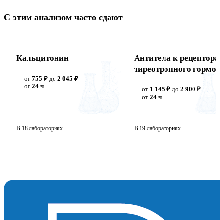
С этим анализом часто сдают
Кальцитонин
Антитела к рецептор
тиреотропного гормо
от
755 ₽
до
2 045 ₽
(АТ рТТГ)
от
24 ч
от
1 145 ₽
до
2 900 ₽
от
24 ч
В 18 лабораториях
В 19 лабораториях