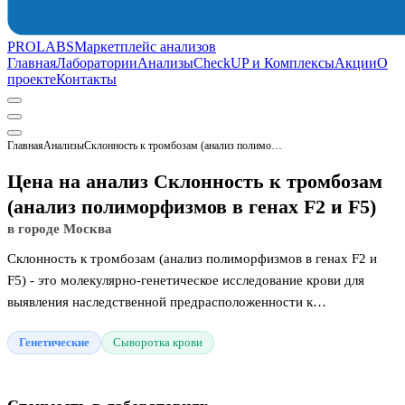
PROLABS
Маркетплейс анализов
Главная
Лаборатории
Анализы
CheckUP и Комплексы
Акции
О
проекте
Контакты
Главная
Анализы
Склонность к тромбозам (анализ полиморфизмов в генах F2 и F5)
Цена на анализ Склонность к тромбозам
(анализ полиморфизмов в генах F2 и F5)
в городе Москва
Склонность к тромбозам (анализ полиморфизмов в генах F2 и
F5) - это молекулярно-генетическое исследование крови для
выявления наследственной предрасположенности к
повышенному свертыванию крови. Анализ помогает
Генетические
Сыворотка крови
спрогнозировать риски развития венозных тромбозов и
патологий сердечно-сосудистой системы.