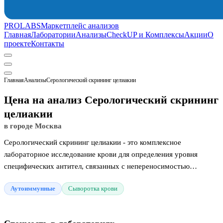
PROLABS
Маркетплейс анализов
Главная
Лаборатории
Анализы
CheckUP и Комплексы
Акции
О
проекте
Контакты
Главная
Анализы
Серологический скрининг целиакии
Цена на анализ Серологический скрининг
целиакии
в городе Москва
Серологический скрининг целиакии - это комплексное
лабораторное исследование крови для определения уровня
специфических антител, связанных с непереносимостью
глютена. Исследование назначается при хронических
Аутоиммунные
Сыворотка крови
нарушениях пищеварения для первичной диагностики целиакии.
Также тестирование помогает в обнаружении причин затяжной
анемии и потери веса.