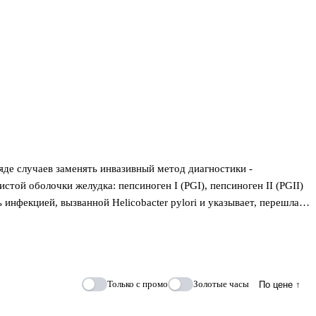
яде случаев заменять инвазивный метод диагностики -
ой оболочки желудка: пепсиноген I (PGI), пепсиноген II (PGII)
нфекцией, вызванной Helicobacter pylori и указывает, перешла
инфекция Helicobacter pylori и атрофический гастрит являются
убъектов на предмет риска развития рака желудка.
Только с промо
Золотые часы
По цене ↑