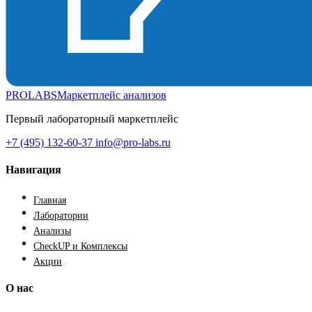
PROLABS
Маркетплейс анализов
Первый лабораторный маркетплейс
+7 (495) 132-60-37
info@pro-labs.ru
Навигация
Главная
Лаборатории
Анализы
CheckUP и Комплексы
Акции
О нас