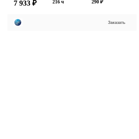
7 933 ₽
216 ч
290 ₽
Заказать