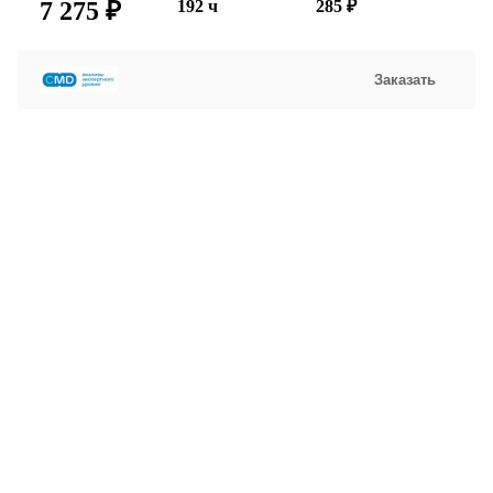
7 275 ₽
192 ч
285 ₽
Заказать