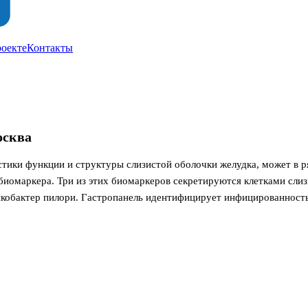
роекте
Контакты
осква
стики функции и структуры слизистой оболочки желудка, может в р
маркера. Три из этих биомаркеров секретируются клетками слизист
кобактер пилори. Гастропанель идентифицирует инфицированность и
акже точно подтверждает нарушения выделения кислоты. Поскольку 
опанель также можно использовать для скрининга бессимптомных с