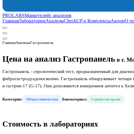
PROLABS
Маркетплейс анализов
Главная
Лаборатории
Анализы
CheckUP и Комплексы
Акции
О п
Главная
Анализы
Гастропанель
Цена на анализ Гастропанель
в г. М
Гастропанель - серологический тест, предназначенный для диагно
фиброгастродуаденоскопию. Гастропанель обнаруживает четыре био
и гастрин-17 (G-17). Они дополняются измерением антител к Хели
ли хроническая инфекция в атрофический гастрит. Гастропанель т
Категория:
Общеклинические
Биоматериал:
Сыворотка крови
наиболее важными факторами риска развития рака желудка, Гастр
Стоимость в лабораториях