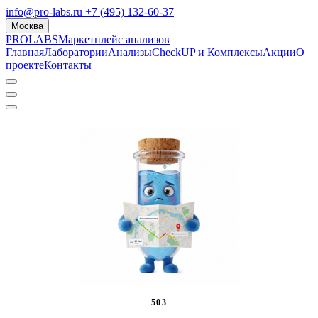
info@pro-labs.ru
+7 (495) 132-60-37
Москва
PROLABS
Маркетплейс анализов
Главная
Лаборатории
Анализы
CheckUP и Комплексы
Акции
О
проекте
Контакты
503