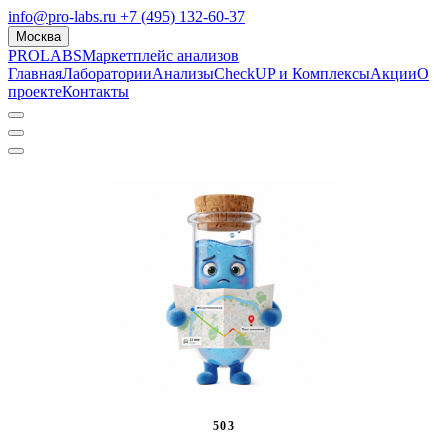
info@pro-labs.ru
+7 (495) 132-60-37
Москва
PROLABS
Маркетплейс анализов
Главная
Лаборатории
Анализы
CheckUP и Комплексы
Акции
О
проекте
Контакты
503