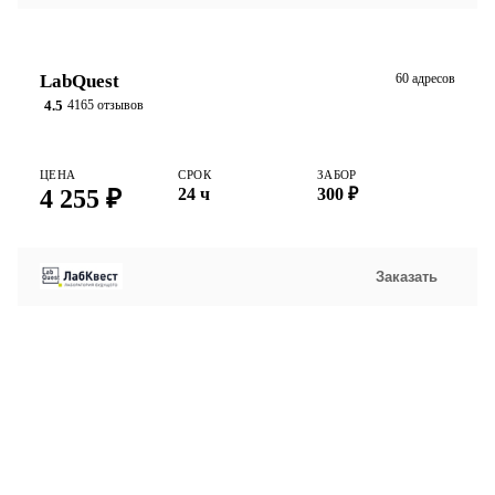
LabQuest
60 адресов
4.5
4165 отзывов
ЦЕНА
СРОК
ЗАБОР
4 255 ₽
24 ч
300 ₽
Заказать