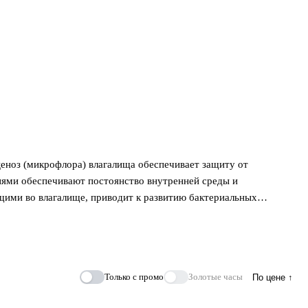
еноз (микрофлора) влагалища обеспечивает защиту от
иями обеспечивают постоянство внутренней среды и
ими во влагалище, приводит к развитию бактериальных
ва способные вызывать воспалительные заболевания, называются
многие другие. Дисбаланс микрофлоры может быть следствием
в. Изменение биоценоза влагалища характерно более чем для
осложнений, которые снижают фертильность и препятствуют
Только с промо
Золотые часы
По цене ↑