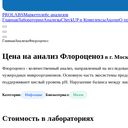
PROLABS
Маркетплейс анализов
Главная
Лаборатории
Анализы
CheckUP и Комплексы
Акции
О п
Главная
Анализы
Флороценоз
Цена на анализ Флороценоз
в г. Мос
Флороценоз - количественный анализ, направленный на исследов
чужеродных микроорганизмов. Основную часть экосистемы предст
поддерживают кислый уровень pH. Нарушение баланса между лак
вагинитов, кандидозов и прочего. Бактерии, которые в норме при
Категория:
Инфекции
Биоматериал:
Мазок
условно-патогенными. К ним относятся Gardnerella vaginalis, Sta
частых спринцеваний, приема антибиотиков, использования сперм
половины женщин и девушек фертильного возраста, а воспаления
зачатию.
Стоимость в лабораториях