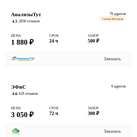
АнализыТут
70 адресов
Самая быстрая
4.5
2838 отзывов
ЦЕНА
СРОК
ЗАБОР
1 880 ₽
24 ч
500 ₽
Заказать
ЭФиС
6 адресов
4.6
628 отзывов
ЦЕНА
СРОК
ЗАБОР
3 050 ₽
72 ч
300 ₽
Заказать