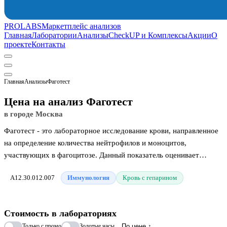
PROLABS
Маркетплейс анализов
Главная
Лаборатории
Анализы
CheckUP и Комплексы
Акции
О
проекте
Контакты
Главная
Анализы
Фаготест
Цена на анализ Фаготест
в городе Москва
Фаготест - это лабораторное исследование крови, направленное
на определение количества нейтрофилов и моноцитов,
участвующих в фагоцитозе. Данный показатель оценивает
способность иммунных клеток самостоятельно захватывать и
A12.30.012.007
Иммунология
Кровь с гепарином
уничтожать возбудителей болезней. Тестирование назначают для
проверки общего состояния иммунной системы, а также при
подозрении на скрытые воспалительные или аутоиммунные
Стоимость в лабораториях
процессы.
Только с промо
Золотые часы
По цене ↑