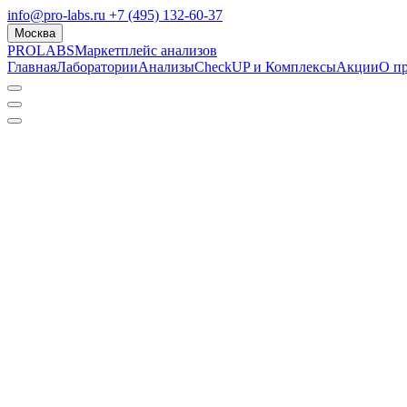
info@pro-labs.ru
+7 (495) 132-60-37
Москва
PROLABS
Маркетплейс анализов
Главная
Лаборатории
Анализы
CheckUP и Комплексы
Акции
О п