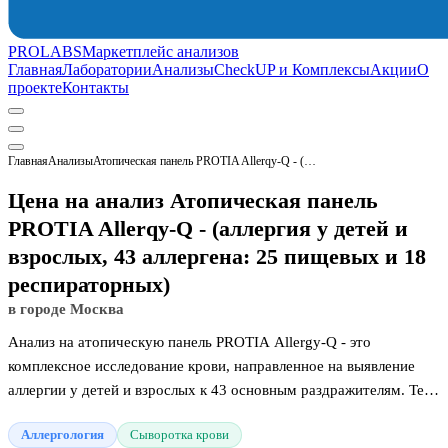
PROLABS
Маркетплейс анализов
Главная
Лаборатории
Анализы
CheckUP и Комплексы
Акции
О
проекте
Контакты
Главная
Анализы
Атопическая панель PROTIA Allerqy-Q - (аллергия у детей и взрослых, 43 аллергена: 25 пищевых и 18 респираторных)
Цена на анализ Атопическая панель
PROTIA Allerqy-Q - (аллергия у детей и
взрослых, 43 аллергена: 25 пищевых и 18
респираторных)
в городе Москва
Анализ на атопическую панель PROTIA Allergy-Q - это
комплексное исследование крови, направленное на выявление
аллергии у детей и взрослых к 43 основным раздражителям. Тест
позволяет одновременно оценить реакцию иммунной системы на
Аллергология
Сыворотка крови
25 пищевых продуктов и 18 респираторных факторов, таких как: