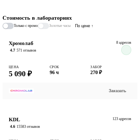
пыльца, шерсть животных и бытовая пыль. Благодаря
современной технологии исследование заменяет десятки
Стоимость в лабораториях
отдельных тестов, позволяя получить полный аллергический
Только с промо
Золотые часы
По цене ↑
профиль за один раз.
Хромолаб
8 адресов
4.7
571 отзывов
ЦЕНА
СРОК
ЗАБОР
5 090 ₽
96 ч
270 ₽
Заказать
KDL
123 адресов
4.6
15583 отзывов