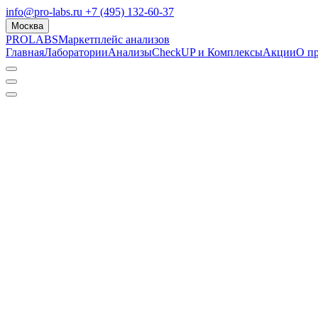
info@pro-labs.ru
+7 (495) 132-60-37
Москва
PROLABS
Маркетплейс анализов
Главная
Лаборатории
Анализы
CheckUP и Комплексы
Акции
О п