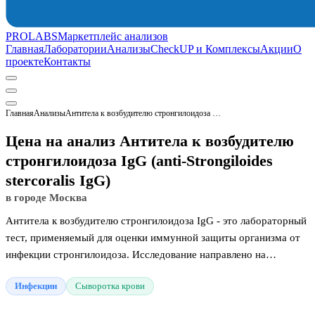
PROLABS
Маркетплейс анализов
Главная
Лаборатории
Анализы
CheckUP и Комплексы
Акции
О
проекте
Контакты
Главная
Анализы
Антитела к возбудителю стронгилоидоза IgG (anti-Strongiloides stercoralis IgG)
Цена на анализ Антитела к возбудителю
стронгилоидоза IgG (anti-Strongiloides
stercoralis IgG)
в городе Москва
Антитела к возбудителю стронгилоидоза IgG - это лабораторный
тест, применяемый для оценки иммунной защиты организма от
инфекции стронгилоидоза. Исследование направлено на
определение специфических антител, которые вырабатываются
Инфекции
Сыворотка крови
иммунной системой в ответ на паразитарное заражение. Данные
защитные маркеры циркулируют в крови в течение длительного