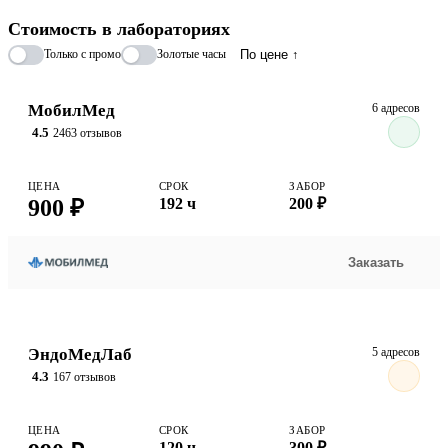
времени, указывая на хроническое течение или недавнее
Стоимость в лабораториях
инфицирование. Полученные результаты позволяют врачу точно
Только с промо
Золотые часы
По цене ↑
определить наличие скрытого процесса и своевременно
установить надобность в назначении противопаразитарной
терапии.
МобилМед
6 адресов
4.5
2463 отзывов
ЦЕНА
СРОК
ЗАБОР
900 ₽
192 ч
200 ₽
Заказать
ЭндоМедЛаб
5 адресов
4.3
167 отзывов
ЦЕНА
СРОК
ЗАБОР
120 ч
300 ₽