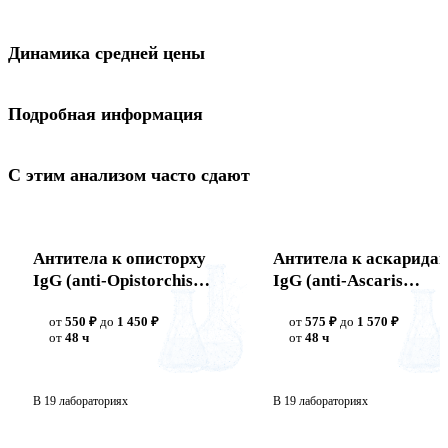
Динамика средней цены
Подробная информация
С этим анализом часто сдают
Антитела к описторху
Антитела к аскарида
IgG (anti-Opistorchis
IgG (anti-Ascaris
IgG)
lumbricoides IgG)
от
550 ₽
до
1 450 ₽
от
575 ₽
до
1 570 ₽
от
48 ч
от
48 ч
В 19 лабораториях
В 19 лабораториях