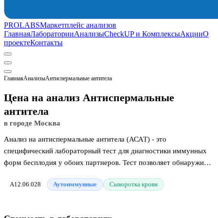
PROLABS
Маркетплейс анализов
Главная
Лаборатории
Анализы
CheckUP и Комплексы
Акции
О
проекте
Контакты
Главная
Анализы
Антиспермальные антитела
Цена на анализ Антиспермальные
антитела
в городе Москва
Анализ на антиспермальные антитела (АСАТ) - это
специфический лабораторный тест для диагностики иммунных
форм бесплодия у обоих партнеров. Тест позволяет обнаружить
особые белки, которые по ошибке воспринимают половые клетки
A12.06.028
Аутоиммунные
Сыворотка крови
как чужеродные объекты и блокируют их активность. Появление
таких антител связано со сбоем местной иммунной защиты в
репродуктивной системе мужчины или женщины. Исследование