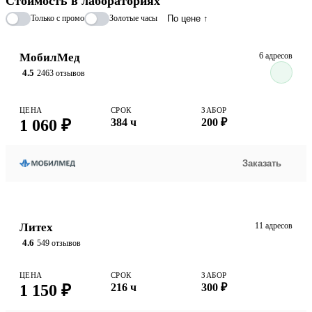
Стоимость в лабораториях
незаменимо при комплексном поиске причин бесплодия, помогая
Только с промо
Золотые часы
По цене ↑
врачу установить точный диагноз и подобрать эффективную
схему лечения.
МобилМед
6 адресов
4.5
2463 отзывов
ЦЕНА
СРОК
ЗАБОР
1 060 ₽
384 ч
200 ₽
Заказать
Литех
11 адресов
4.6
549 отзывов
ЦЕНА
СРОК
ЗАБОР
1 150 ₽
216 ч
300 ₽