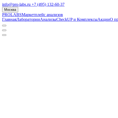
info@pro-labs.ru
+7 (495) 132-60-37
Москва
PROLABS
Маркетплейс анализов
Главная
Лаборатории
Анализы
CheckUP и Комплексы
Акции
О п